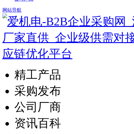
网站导航
精工产品
采购发布
公司厂商
资讯百科