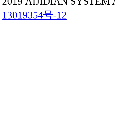
2019 AIJIDIAN SYSTEM Al
13019354号-12