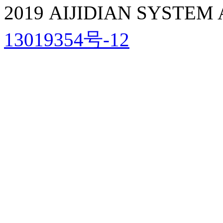
2019 AIJIDIAN SYSTEM Al
13019354号-12