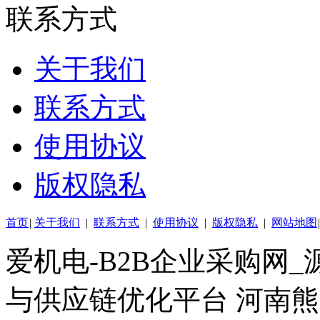
联系方式
关于我们
联系方式
使用协议
版权隐私
首页
|
关于我们
|
联系方式
|
使用协议
|
版权隐私
|
网站地图
|
爱机电-B2B企业采购网
与供应链优化平台 河南熊掌